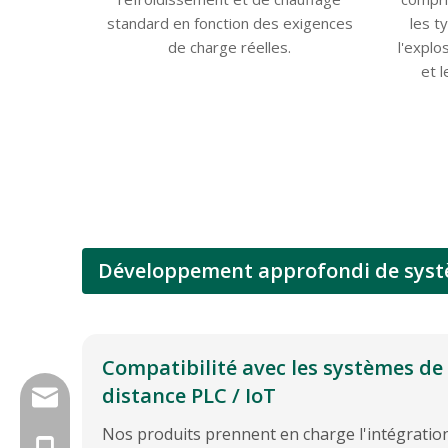
standard en fonction des exigences
les t
de charge réelles.
l'explo
et 
Développement approfondi de systè
Compatibilité avec les systèmes de 
distance PLC / IoT
sales@ruidonggroup.com
Nos produits prennent en charge l'intégration
+86 - 15505345921