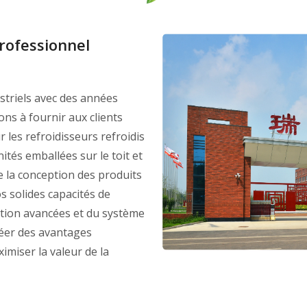
Ventilo-convecteur
rofessionnel
Unité de traitement d'air
Un ventilateur
striels avec des années
Clapet coupe-feu
ns à fournir aux clients
les refroidisseurs refroidis
Échangeur de chaleur
nités emballées sur le toit et
e la conception des produits
Station de pompage à eau
s solides capacités de
Tour de refroidissement
ction avancées et du système
réer des avantages
imiser la valeur de la