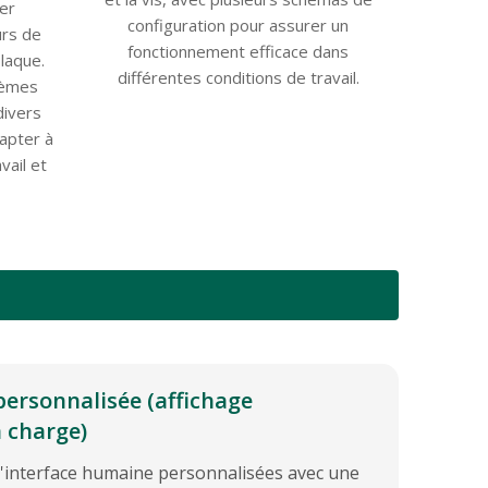
ier
configuration pour assurer un
urs de
fonctionnement efficace dans
plaque.
différentes conditions de travail.
tèmes
divers
apter à
vail et
ersonnalisée (affichage
 charge)
d'interface humaine personnalisées avec une