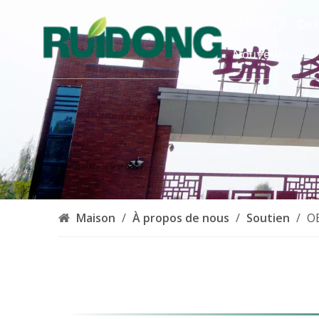
Maison
Des
Nouvelles
P
Maison
/
À propos de nous
/
Soutien
/
O