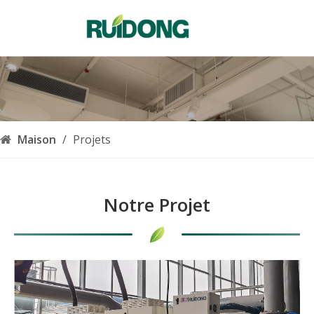
Français
English
简体中文
العربية
Pусский
Español
Maison
/
Projets
Português
Deutsch
Italiano
Notre Projet
한국어
Nederlands
Türk dili