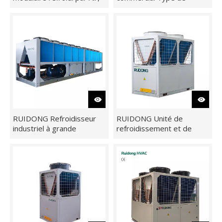
contrôle Intelligent de la
défilement Refroidisseur
température RS485 pour
d'eau refroidi par air
le refroidissement, le
Conception modulaire pour
chauffage, la récupération
améliorer l'environnement
Le groupe Ruidong a achevé avec succès le projet de parc industriel agricole à Hangzhou, en Chine.
de chaleur
de confort
RUIDONG Refroidisseur
RUIDONG Unité de
industriel à grande
refroidissement et de
capacité de
pompe à chaleur modulaire
refroidissement
refroidie par air de haute
Refroidisseur à vis refroidi
qualité, 60 kW-480 kW
par air et unité de pompe
à chaleur
Unité sur le toit, à Tellaviv, Israël