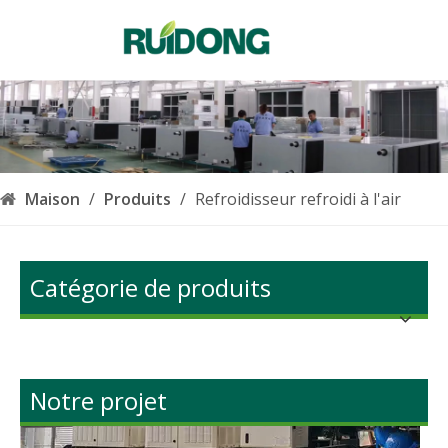
Français
English
简体中文
العربية
Pусский
Español
Maison
/
Produits
/
Refroidisseur refroidi à l'air
Português
Deutsch
Ventilo-convecteur horizontal dissimulé en Irak
Catégorie de produits
Italiano
한국어
Nederlands
Türk dili
Notre projet