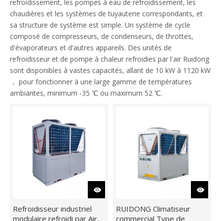
refroidissement, les pompes à eau de refroidissement, les
chaudières et les systèmes de tuyauterie correspondants, et
sa structure de système est simple. Un système de cycle
composé de compresseurs, de condenseurs, de throttes,
d'évaporateurs et d'autres appareils. Des unités de
refroidisseur et de pompe à chaleur refroidies par l'air Ruidong
sont disponibles à vastes capacités, allant de 10 kW à 1120 kW
， pour fonctionner à une large gamme de températures
ambiantes, minimum -35 ℃ ou maximum 52 ℃.
Ventilo-convecteur horizontal dissimulé en Irak
Refroidisseur industriel
RUIDONG Climatiseur
modulaire refroidi par Air,
commercial Type de