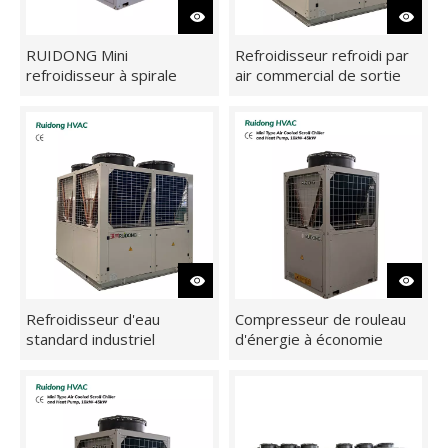
RUIDONG Mini
Refroidisseur refroidi par
refroidisseur à spirale
air commercial de sortie
refroidi par air et pompe à
d'usine de fabrication
chaleur, économe en
énergie et efficace, 20 kW-
45 kW
Refroidisseur d'eau
Compresseur de rouleau
standard industriel
d'énergie à économie
Refroidisseur à spirale
d'énergie élevée, mini
refroidi par air
refroidisseur de rouleau
refroidi par air et unité de
pompe à chaleur