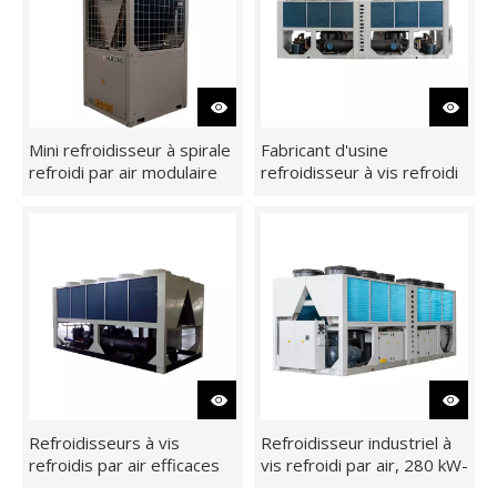
Mini refroidisseur à spirale
Fabricant d'usine
refroidi par air modulaire
refroidisseur à vis refroidi
et pompe à chaleur,
par air à haute efficacité
réfrigérant R410A/R407C
560kw
Refroidisseurs à vis
Refroidisseur industriel à
refroidis par air efficaces
vis refroidi par air, 280 kW-
pour les applications
1 120 kW