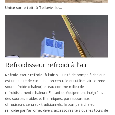
Unité sur le toit, à Tellaviv, Israël
Refroidisseur refroidi à l'air
Refroidisseur refroidi à l'air
& L'unité de pompe à chaleur
est une unité de climatisation centrale qui utilise l'air comme
Module de refroidissement à air parchemin d'un seul froid en Iran
source froide (chaleur) et eau comme milieu de
refroidissement (chaleur). En tant qu'équipement intégré avec
des sources froides et thermiques, par rapport aux
climatiseurs centraux traditionnels, la pompe à chaleur
refroidie par l'air omet divers accessoires tels que les tours de